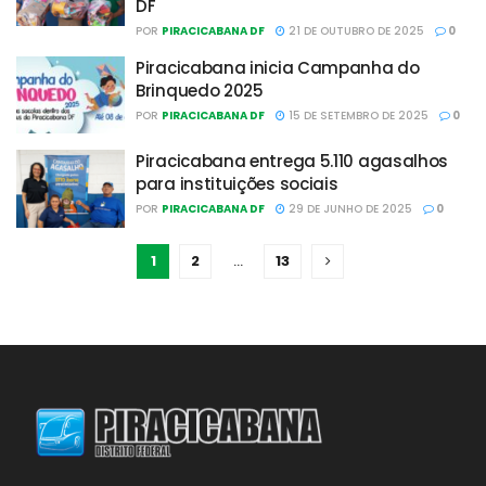
DF
POR
PIRACICABANA DF
21 DE OUTUBRO DE 2025
0
Piracicabana inicia Campanha do
Brinquedo 2025
POR
PIRACICABANA DF
15 DE SETEMBRO DE 2025
0
Piracicabana entrega 5.110 agasalhos
para instituições sociais
POR
PIRACICABANA DF
29 DE JUNHO DE 2025
0
1
2
…
13