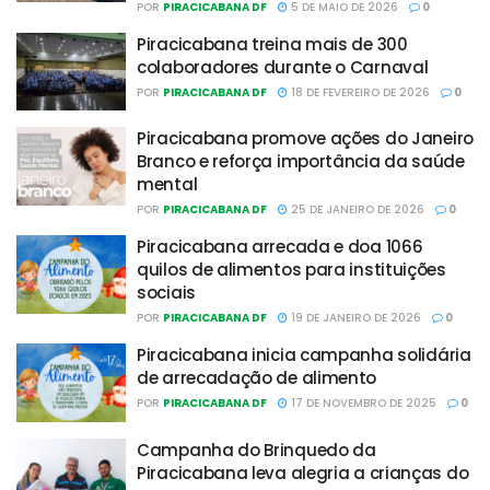
POR
PIRACICABANA DF
5 DE MAIO DE 2026
0
Piracicabana treina mais de 300
colaboradores durante o Carnaval
POR
PIRACICABANA DF
18 DE FEVEREIRO DE 2026
0
Piracicabana promove ações do Janeiro
Branco e reforça importância da saúde
mental
POR
PIRACICABANA DF
25 DE JANEIRO DE 2026
0
Piracicabana arrecada e doa 1066
quilos de alimentos para instituições
sociais
POR
PIRACICABANA DF
19 DE JANEIRO DE 2026
0
Piracicabana inicia campanha solidária
de arrecadação de alimento
POR
PIRACICABANA DF
17 DE NOVEMBRO DE 2025
0
Campanha do Brinquedo da
Piracicabana leva alegria a crianças do