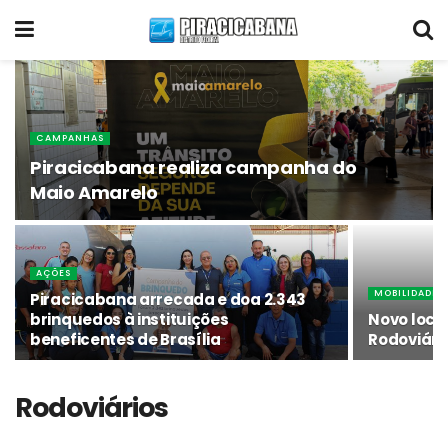
CAMPANHAS
Piracicabana realiza campanha do
Maio Amarelo
AÇÕES
MOBILIDADE
Piracicabana arrecada e doa 2.343
brinquedos à instituições
Novo loca
beneficentes de Brasília
Rodoviária
Rodoviários