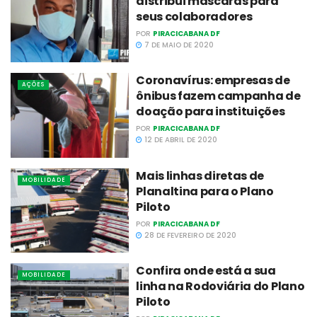
distribui máscaras para
seus colaboradores
POR
PIRACICABANA DF
7 DE MAIO DE 2020
Coronavírus: empresas de
AÇÕES
ônibus fazem campanha de
doação para instituições
POR
PIRACICABANA DF
12 DE ABRIL DE 2020
Mais linhas diretas de
MOBILIDADE
Planaltina para o Plano
Piloto
POR
PIRACICABANA DF
28 DE FEVEREIRO DE 2020
Confira onde está a sua
MOBILIDADE
linha na Rodoviária do Plano
Piloto