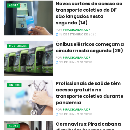
Novos cartões de acesso ao
AÇÕES
transporte coletivo do DF
são lançados nesta
segunda (14)
POR
PIRACICABANA DF
15 DE SETEMBRO DE 2020
Ônibus elétricos começam a
MOBILIDADE
circular nesta segunda (29)
POR
PIRACICABANA DF
29 DE JUNHO DE 2020
Profissionais de saúde têm
ÔNIBUS
acesso gratuito no
transporte coletivo durante
pandemia
POR
PIRACICABANA DF
23 DE JUNHO DE 2020
Coronavírus: Piracicabana
AÇÕES