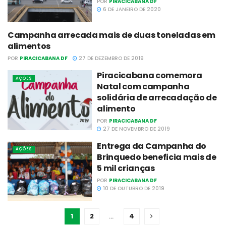
POR
PIRACICABANA DF
6 DE JANEIRO DE 2020
Campanha arrecada mais de duas toneladas em
AÇÕES
alimentos
POR
PIRACICABANA DF
27 DE DEZEMBRO DE 2019
Piracicabana comemora
AÇÕES
Natal com campanha
solidária de arrecadação de
alimento
POR
PIRACICABANA DF
27 DE NOVEMBRO DE 2019
Entrega da Campanha do
AÇÕES
Brinquedo beneficia mais de
5 mil crianças
POR
PIRACICABANA DF
10 DE OUTUBRO DE 2019
1
2
…
4