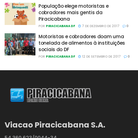
População elege motoristas e
cobradores mais gentis da
Piracicabana
POR
PIRACICABANA DF
7 DE DEZEMBRO DE 2017
0
Motoristas e cobradores doam uma
tonelada de alimentos à instituições
sociais do DF
POR
PIRACICABANA DF
12 DE SETEMBRO DE 2017
0
Viacao Piracicabana S.A.
54.360.623/0044-34