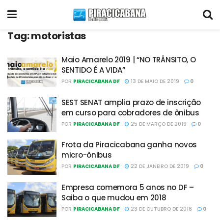
Tag:
motoristas
Maio Amarelo 2019 | “NO TRÂNSITO, O
SENTIDO É A VIDA”
POR
PIRACICABANA DF
13 DE MAIO DE 2019
0
SEST SENAT amplia prazo de inscrição
em curso para cobradores de ônibus
POR
PIRACICABANA DF
25 DE MARÇO DE 2019
0
Frota da Piracicabana ganha novos
micro-ônibus
POR
PIRACICABANA DF
22 DE JANEIRO DE 2019
0
Empresa comemora 5 anos no DF –
Saiba o que mudou em 2018
POR
PIRACICABANA DF
23 DE OUTUBRO DE 2018
0