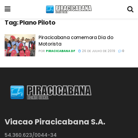
Tag:
Plano Piloto
Piracicabana comemora Dia do
Motorista
POR
PIRACICABANA DF
26 DE JULHO DE 2019
0
Viacao Piracicabana S.A.
54.360.623/0044-34