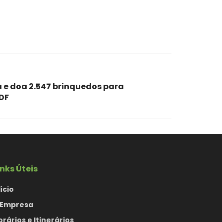
 e doa 2.547 brinquedos para
 DF
inks Úteis
ício
 Empresa
orários e Itinerários