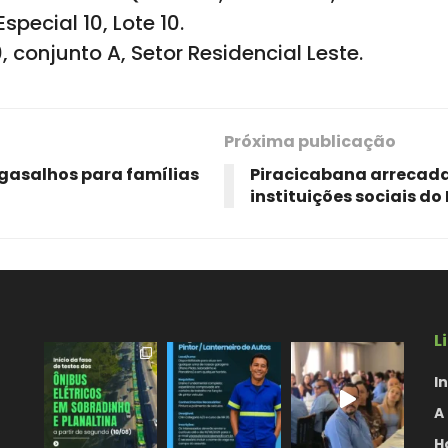
pecial 10, Lote 10.
0, conjunto A, Setor Residencial Leste.
Próxima publicação
gasalhos para famílias
Piracicabana arrecada
instituições sociais do
L
In
A
H